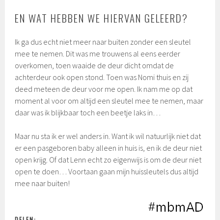
EN WAT HEBBEN WE HIERVAN GELEERD?
Ik ga dus echt niet meer naar buiten zonder een sleutel
mee te nemen. Dit was me trouwens al eens eerder
overkomen, toen waaide de deur dicht omdat de
achterdeur ook open stond. Toen was Nomi thuis en zij
deed meteen de deur voor me open. Ik nam me op dat
moment al voor om altijd een sleutel mee te nemen, maar
daar was ik blijkbaar toch een beetje laks in…
Maar nu sta ik er wel anders in. Want ik wil natuurlijk niet dat
er een pasgeboren baby alleen in huis is, en ik de deur niet
open krijg. Of dat Lenn echt zo eigenwijs is om de deur niet
open te doen… Voortaan gaan mijn huissleutels dus altijd
mee naar buiten!
DELEN: