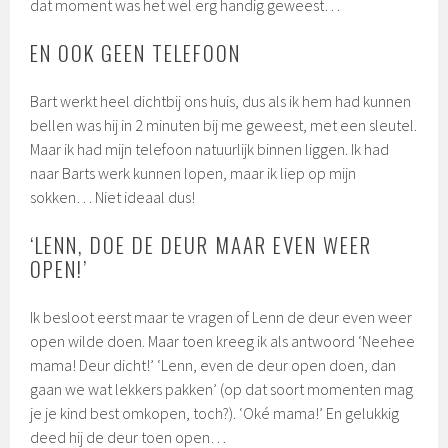
dat moment was het wel erg handig geweest…
EN OOK GEEN TELEFOON
Bart werkt heel dichtbij ons huis, dus als ik hem had kunnen
bellen was hij in 2 minuten bij me geweest, met een sleutel.
Maar ik had mijn telefoon natuurlijk binnen liggen. Ik had
naar Barts werk kunnen lopen, maar ik liep op mijn
sokken… Niet ideaal dus!
‘LENN, DOE DE DEUR MAAR EVEN WEER
OPEN!’
Ik besloot eerst maar te vragen of Lenn de deur even weer
open wilde doen. Maar toen kreeg ik als antwoord ‘Neehee
mama! Deur dicht!’ ‘Lenn, even de deur open doen, dan
gaan we wat lekkers pakken’ (op dat soort momenten mag
je je kind best omkopen, toch?). ‘Oké mama!’ En gelukkig
deed hij de deur toen open…