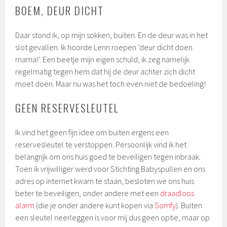
BOEM, DEUR DICHT
Daar stond ik, op mijn sokken, buiten. En de deur was in het
slot gevallen. Ik hoorde Lenn roepen ‘deur dicht doen
mama!’. Een beetje mijn eigen schuld, ik zeg namelijk
regelmatig tegen hem dat hij de deur achter zich dicht
moet doen. Maar nu was het toch even niet de bedoeling!
GEEN RESERVESLEUTEL
Ik vind het geen fijn idee om buiten ergens een
reservesleutel te verstoppen. Persoonlijk vind ik het
belangrijk om ons huis goed te beveiligen tegen inbraak.
Toen ik vrijwilliger werd voor Stichting Babyspullen en ons
adres op internet kwam te staan, besloten we ons huis
beter te beveiligen, onder andere met een
draadloos
alarm
(die je onder andere kunt kopen via
Somfy
). Buiten
een sleutel neerleggen is voor mij dus geen optie, maar op