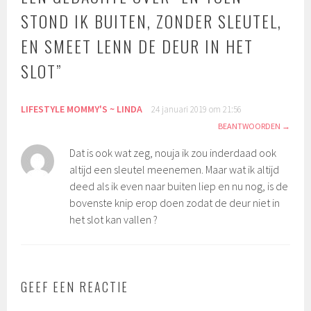
STOND IK BUITEN, ZONDER SLEUTEL,
EN SMEET LENN DE DEUR IN HET
SLOT
”
LIFESTYLE MOMMY'S ~ LINDA
24 januari 2019 om 21:56
BEANTWOORDEN
Dat is ook wat zeg, nouja ik zou inderdaad ook
altijd een sleutel meenemen. Maar wat ik altijd
deed als ik even naar buiten liep en nu nog, is de
bovenste knip erop doen zodat de deur niet in
het slot kan vallen ?
GEEF EEN REACTIE