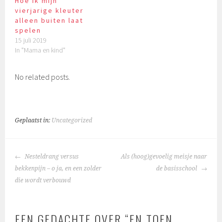
Hoe ik mijn
vierjarige kleuter
alleen buiten laat
spelen
15 juli 2019
In "Mama en kind"
No related posts.
Geplaatst in:
Uncategorized
BERICHTNAVIGATIE
Nesteldrang versus
Als (hoog)gevoelig meisje naar
bekkenpijn – o ja, en een zolder
de basisschool
die wordt verbouwd
EEN GEDACHTE OVER “
EN TOEN