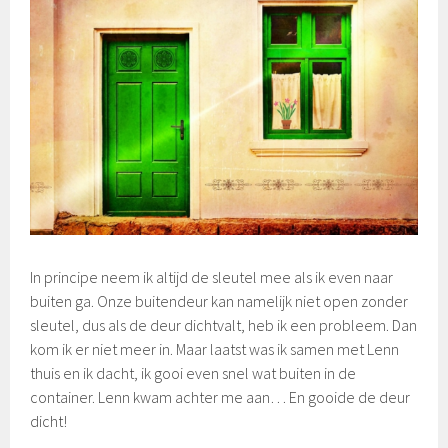
a
n
u
a
r
i
2
0
1
9
In principe neem ik altijd de sleutel mee als ik even naar
buiten ga. Onze buitendeur kan namelijk niet open zonder
sleutel, dus als de deur dichtvalt, heb ik een probleem. Dan
kom ik er niet meer in. Maar laatst was ik samen met Lenn
thuis en ik dacht, ik gooi even snel wat buiten in de
container. Lenn kwam achter me aan… En gooide de deur
dicht!