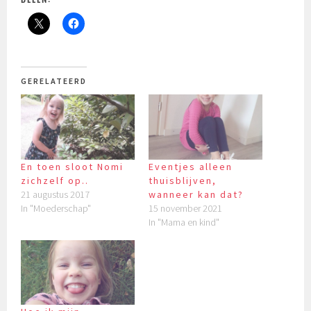
GERELATEERD
En toen sloot Nomi
Eventjes alleen
zichzelf op..
thuisblijven,
21 augustus 2017
wanneer kan dat?
In "Moederschap"
15 november 2021
In "Mama en kind"