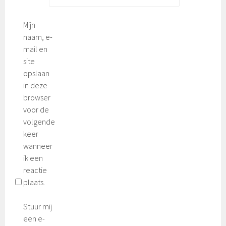
Mijn
naam, e-
mail en
site
opslaan
in deze
browser
voor de
volgende
keer
wanneer
ik een
reactie
plaats.
Stuur mij
een e-