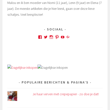
Malou en ik ben moeder van Nomi (11 jaar), Lenn (9 jaar) en Elena (7
jaar). De meeste artikelen die je hier leest, gaan over deze lieve
schatjes. Veel leesplezier!
SOCIAAL
Bekijk
Bekijk
Bekijk
Bekijk
Bekijk
Bekijk
het
het
het
het
het
het
profiel
profiel
profiel
profiel
profiel
profiel
van
van
van
van
van
van
MadebyMalou
MadebyMalou
MadebyMalou
madebymalou
UCcjcHtnJIdRW5N8c0rTz-
MadebyMalou
op
op
op
op
xQ
op
Facebook
Twitter
Instagram
Pinterest
op
Google+
YouTube
POPULAIRE BERICHTEN & PAGINA’S
Je haar verven met crepepapier - zo doe je dat!