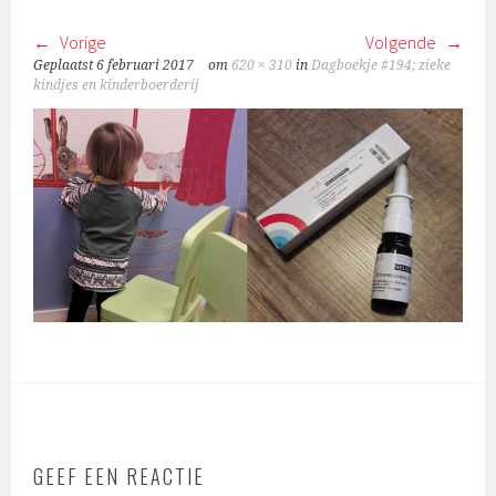
Vorige
Volgende
Geplaatst
6 februari 2017
om
620 × 310
in
Dagboekje #194; zieke
kindjes en kinderboerderij
GEEF EEN REACTIE