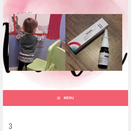
Spring
naar
inhoud
MENU
3