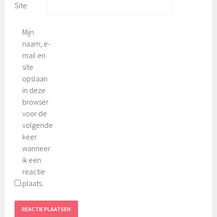
Site
Mijn
naam, e-
mail en
site
opslaan
in deze
browser
voor de
volgende
keer
wanneer
ik een
reactie
plaats.