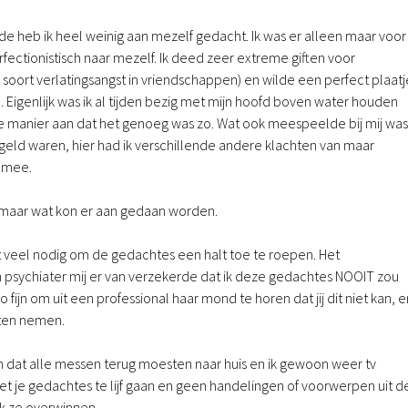
ode heb ik heel weinig aan mezelf gedacht. Ik was er alleen maar voor
ectionistisch naar mezelf. Ik deed zeer extreme giften voor
 soort verlatingsangst in vriendschappen) en wilde een perfect plaatj
 Eigenlijk was ik al tijden bezig met mijn hoofd boven water houden
e manier aan dat het genoeg was zo. Wat ook meespeelde bij mij was
eld waren, hier had ik verschillende andere klachten van maar
t mee.
ad maar wat kon er aan gedaan worden.
niet veel nodig om de gedachtes een halt toe te roepen. Het
jn psychiater mij er van verzekerde dat ik deze gedachtes NOOIT zou
o fijn om uit een professional haar mond te horen dat jij dit niet kan, e
aten nemen.
n dat alle messen terug moesten naar huis en ik gewoon weer tv
et je gedachtes te lijf gaan en geen handelingen of voorwerpen uit d
ik ze overwinnen.