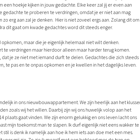
m een hoekje kijken in jouw gedachte. Elke keer zal jij er even aan
 gedachte te proberen te verdringen, omdat je er niet aan mag
n zo erg aan zal je denken. Hier is niet zoveel ergs aan. Zolang dit om
odra dit gaat om kwade gedachtes word dit steeds enger.
 opkomen, maar die je eigenlijk helemaal niet wilt denken.
t te verdringen maar hierdoor alleen maar harder terug komen.
, dat je ze niet met iemand durft te delen. Gedachtes die zich steeds
n, te pas en te onpas opkomen en je kwellen in het dagelijks leven.
.
indelijk in ons nieuwbouwappartement. We zijn heerlijk aan het klusse
n zoals wij het willen. Daarbij zijn wij ons huwelijk volop aan het
14 plaats gaat vinden. We zijn enorm gelukkig en ons leven lacht ons
naast mijn toekomst man te slapen. Ik durf eigenlijk niet eens wakker te
 het stil is denk ik namelijk aan hoe ik hem iets aan doe met een mes.
dit voor mij zie. Zo zie ik mezelf met een bebloed mes de trap op