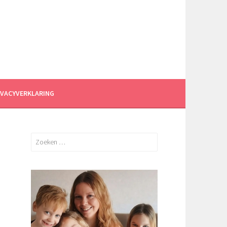
IVACYVERKLARING
Zoeken
naar: