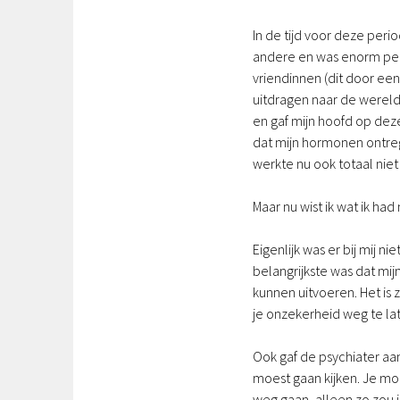
In de tijd voor deze peri
andere en was enorm perf
vriendinnen (dit door een
uitdragen naar de wereld.
en gaf mijn hoofd op dez
dat mijn hormonen ontreg
werkte nu ook totaal nie
Maar nu wist ik wat ik h
Eigenlijk was er bij mij 
belangrijkste was dat mi
kunnen uitvoeren. Het is z
je onzekerheid weg te l
Ook gaf de psychiater aa
moest gaan kijken. Je mo
weg gaan, alleen zo zou 