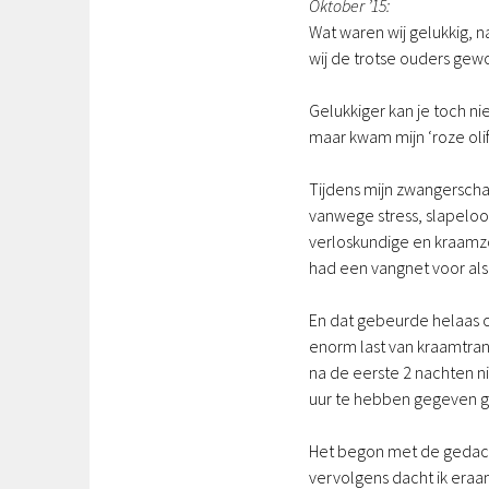
Oktober ’15:
Wat waren wij gelukkig,
wij de trotse ouders gew
Gelukkiger kan je toch n
maar kwam mijn ‘roze oli
Tijdens mijn zwangerscha
vanwege stress, slapeloo
verloskundige en kraamz
had een vangnet voor als
En dat gebeurde helaas o
enorm last van kraamtran
na de eerste 2 nachten n
uur te hebben gegeven gi
Het begon met de gedach
vervolgens dacht ik eraan