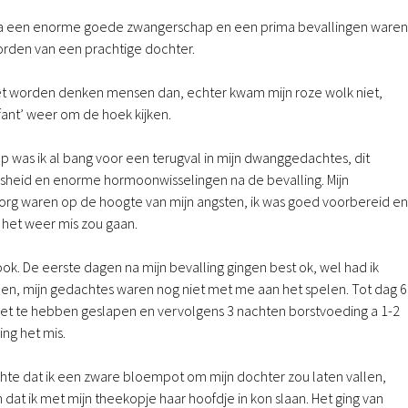
 na een enorme goede zwangerschap en een prima bevallingen waren
orden van een prachtige dochter.
iet worden denken mensen dan, echter kwam mijn roze wolk niet,
fant’ weer om de hoek kijken.
p was ik al bang voor een terugval in mijn dwanggedachtes, dit
sheid en enorme hormoonwisselingen na de bevalling. Mijn
org waren op de hoogte van mijn angsten, ik was goed voorbereid en
 het weer mis zou gaan.
ok. De eerste dagen na mijn bevalling gingen best ok, wel had ik
en, mijn gedachtes waren nog niet met me aan het spelen. Tot dag 6
iet te hebben geslapen en vervolgens 3 nachten borstvoeding a 1-2
ng het mis.
te dat ik een zware bloempot om mijn dochter zou laten vallen,
 dat ik met mijn theekopje haar hoofdje in kon slaan. Het ging van