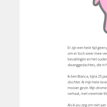
r
u
a
r
i
2
0
1
Er zijn een hele tijd ge
6
om er toch weer mee verd
bevallingen en het ouders
dwanggedachtes, die in
Ik ben Bianca, bijna 25 
dochter. Al mijn hele le
mooier gezin. Mijn drome
verhaal, met vreemde tit
Als ik jou zeg om niet aa