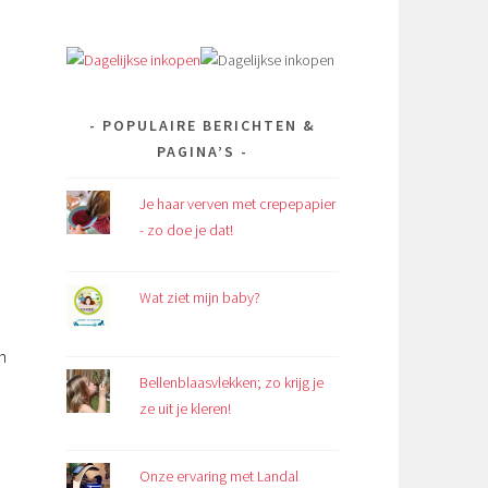
op
op
op
op
xQ
op
Facebook
Twitter
Instagram
Pinterest
op
Google+
YouTube
POPULAIRE BERICHTEN &
PAGINA’S
Je haar verven met crepepapier
- zo doe je dat!
Wat ziet mijn baby?
n
Bellenblaasvlekken; zo krijg je
ze uit je kleren!
Onze ervaring met Landal