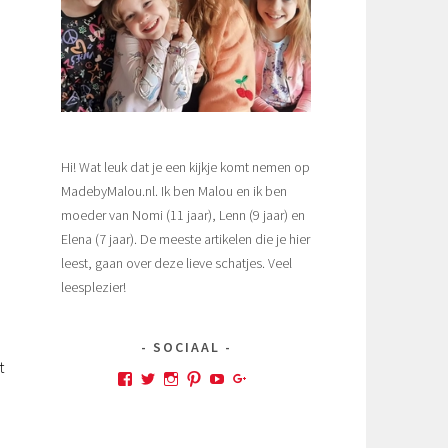
Hi! Wat leuk dat je een kijkje komt nemen op
MadebyMalou.nl. Ik ben Malou en ik ben
moeder van Nomi (11 jaar), Lenn (9 jaar) en
Elena (7 jaar). De meeste artikelen die je hier
leest, gaan over deze lieve schatjes. Veel
leesplezier!
SOCIAAL
t
Bekijk
Bekijk
Bekijk
Bekijk
Bekijk
Bekijk
het
het
het
het
het
het
profiel
profiel
profiel
profiel
profiel
profiel
van
van
van
van
van
van
MadebyMalou
MadebyMalou
MadebyMalou
madebymalou
UCcjcHtnJIdRW5N8c0rTz-
MadebyMalou