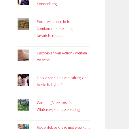
Sonnenberg
Soms wil je een hele
komkommer eten - mijn
favoriete recept
Eeltsokken van Action - werken
ze echt?
De glazen S-fles van Difrax; de
beste babyfles?
Camping Vreehorst in
Winterswijk; onze ervaring
Rode vlekjes die je niet weg kunt