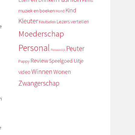
Films
Kind
muziek en boeken
Hond
Kleuter
Lezers vertellen
Knutselen
e
Moederschap
Personal
Peuter
Persoonlijk
Review
Uitje
Speelgoed
Puppy
Winnen
Wonen
video
Zwangerschap
n
e