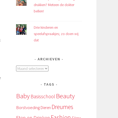
drukken? Meteen de dokter
bellen!
Drie kinderen en
speelafspraakjes; zo doen wij
k
dat
ARCHIEVEN
Archieven
e
TAGS
Baby
Beauty
Basisschool
Dreumes
Borstvoeding
Dieren
Fashion
Eten en Drinken