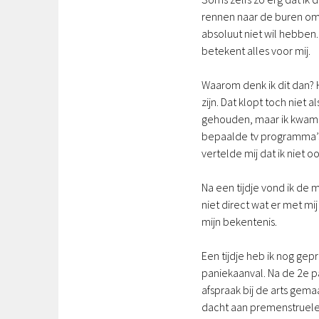
rennen naar de buren om 
absoluut niet wil hebben. 
betekent alles voor mij.
Waarom denk ik dit dan? H
zijn. Dat klopt toch niet 
gehouden, maar ik kwam h
bepaalde tv programma’s 
vertelde mij dat ik niet 
Na een tijdje vond ik de
niet direct wat er met m
mijn bekentenis.
Een tijdje heb ik nog gep
paniekaanval. Na de 2e pa
afspraak bij de arts gema
dacht aan premenstruele