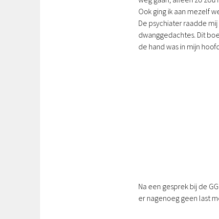
Ook ging ik aan mezelf w
De psychiater raadde mij
dwanggedachtes. Dit boek 
de hand was in mijn hoofd
Na een gesprek bij de G
er nagenoeg geen last m