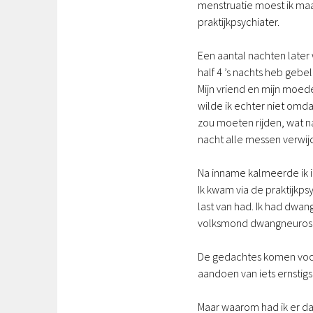
menstruatie moest ik maar
praktijkpsychiater.
Een aantal nachten later
half 4 ’s nachts heb gebe
Mijn vriend en mijn moe
wilde ik echter niet omda
zou moeten rijden, wat 
nacht alle messen verwijde
Na inname kalmeerde ik i
Ik kwam via de praktijkps
last van had. Ik had dwa
volksmond dwangneuros
De gedachtes komen voort 
aandoen van iets ernstigs
Maar waarom had ik er da