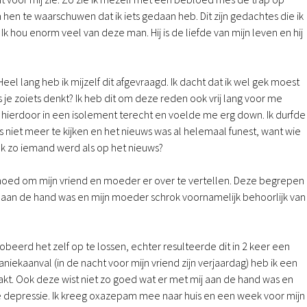
hen te waarschuwen dat ik iets gedaan heb. Dit zijn gedachtes die ik
Ik hou enorm veel van deze man. Hij is de liefde van mijn leven en hij
eel lang heb ik mijzelf dit afgevraagd. Ik dacht dat ik wel gek moest
als je zoiets denkt? Ik heb dit om deze reden ook vrij lang voor me
ierdoor in een isolement terecht en voelde me erg down. Ik durfde
niet meer te kijken en het nieuws was al helemaal funest, want wie
ook zo iemand werd als op het nieuws?
 moed om mijn vriend en moeder er over te vertellen. Deze begrepen
ij aan de hand was en mijn moeder schrok voornamelijk behoorlijk van
robeerd het zelf op te lossen, echter resulteerde dit in 2 keer een
niekaanval (in de nacht voor mijn vriend zijn verjaardag) heb ik een
akt. Ook deze wist niet zo goed wat er met mij aan de hand was en
 depressie. Ik kreeg oxazepam mee naar huis en een week voor mijn