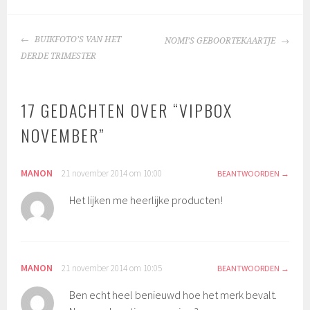
BERICHTNAVIGATIE
BUIKFOTO’S VAN HET
NOMI’S GEBOORTEKAARTJE
DERDE TRIMESTER
17 GEDACHTEN OVER “
VIPBOX
NOVEMBER
”
MANON
21 november 2014 om 10:00
BEANTWOORDEN
Het lijken me heerlijke producten!
MANON
21 november 2014 om 10:05
BEANTWOORDEN
Ben echt heel benieuwd hoe het merk bevalt.