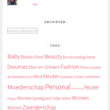
dat
ARCHIEVEN
Archieven
TAGS
Baby
Beauty
Basisschool
Borstvoeding
Dieren
Fashion
Dreumes
Eten en Drinken
Films muziek
Kleuter
Kind
en boeken
Lezers vertellen
Knutselen
Hond
Personal
Moederschap
Peuter
Persoonlijk
Winnen
Review
Uitje
video
Speelgoed
Puppy
Zwangerschap
Wonen