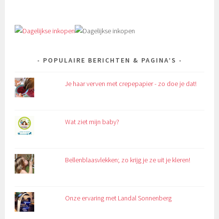
MadebyMalou
MadebyMalou
MadebyMalou
madebymalou
UCcjcHtnJIdRW5N8c0rTz-
MadebyMalou
op
op
op
op
xQ
op
Facebook
Twitter
Instagram
Pinterest
op
Google+
YouTube
POPULAIRE BERICHTEN & PAGINA’S
Je haar verven met crepepapier - zo doe je dat!
Wat ziet mijn baby?
Bellenblaasvlekken; zo krijg je ze uit je kleren!
Onze ervaring met Landal Sonnenberg