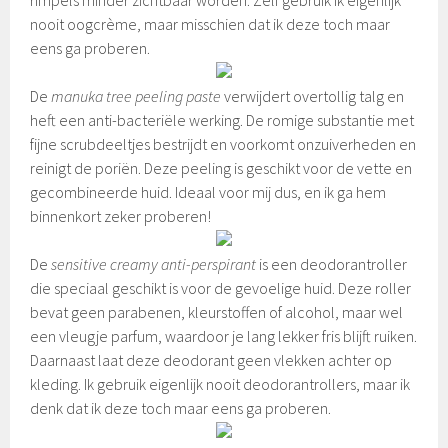
nooit oogcrème, maar misschien dat ik deze toch maar
eens ga proberen.
De
manuka tree peeling paste
verwijdert overtollig talg en
heft een anti-bacteriële werking. De romige substantie met
fijne scrubdeeltjes bestrijdt en voorkomt onzuiverheden en
reinigt de poriën. Deze peeling is geschikt voor de vette en
gecombineerde huid. Ideaal voor mij dus, en ik ga hem
binnenkort zeker proberen!
De
sensitive creamy anti-perspirant
is een deodorantroller
die speciaal geschikt is voor de gevoelige huid. Deze roller
bevat geen parabenen, kleurstoffen of alcohol, maar wel
een vleugje parfum, waardoor je lang lekker fris blijft ruiken.
Daarnaast laat deze deodorant geen vlekken achter op
kleding. Ik gebruik eigenlijk nooit deodorantrollers, maar ik
denk dat ik deze toch maar eens ga proberen.