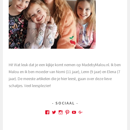
Hi! Wat leuk dat je een kijkje komt nemen op MadebyMalou.nl. Ik ben
Malou en ik ben moeder van Nomi (11 jaar), Lenn (9 jaar) en Elena (7
jaar). De meeste artikelen die je hier leest, gaan over deze lieve
schatjes. Veel leesplezier!
SOCIAAL
Bekijk
Bekijk
Bekijk
Bekijk
Bekijk
Bekijk
het
het
het
het
het
het
profiel
profiel
profiel
profiel
profiel
profiel
van
van
van
van
van
van