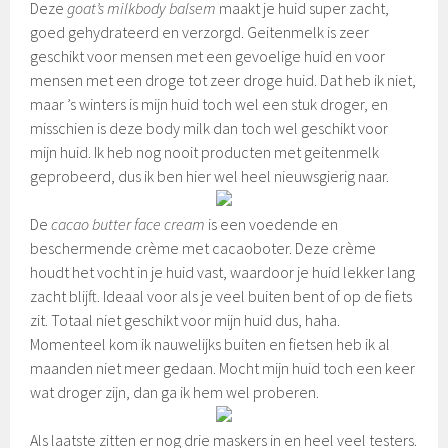
Deze
goat’s milkbody balsem
maakt je huid super zacht,
goed gehydrateerd en verzorgd. Geitenmelk is zeer
geschikt voor mensen met een gevoelige huid en voor
mensen met een droge tot zeer droge huid. Dat heb ik niet,
maar ’s winters is mijn huid toch wel een stuk droger, en
misschien is deze body milk dan toch wel geschikt voor
mijn huid. Ik heb nog nooit producten met geitenmelk
geprobeerd, dus ik ben hier wel heel nieuwsgierig naar.
De
cacao butter face cream
is een voedende en
beschermende crème met cacaoboter. Deze crème
houdt het vocht in je huid vast, waardoor je huid lekker lang
zacht blijft. Ideaal voor als je veel buiten bent of op de fiets
zit. Totaal niet geschikt voor mijn huid dus, haha.
Momenteel kom ik nauwelijks buiten en fietsen heb ik al
maanden niet meer gedaan. Mocht mijn huid toch een keer
wat droger zijn, dan ga ik hem wel proberen.
Als laatste zitten er nog drie maskers in en heel veel testers.