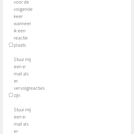
voor de
volgende
keer
wanneer
ik een
reactie
plaats.
Stuur mij
een e-
mail als
er
vervolgreacties
zijn.
Stuur mij
een e-
mail als
er