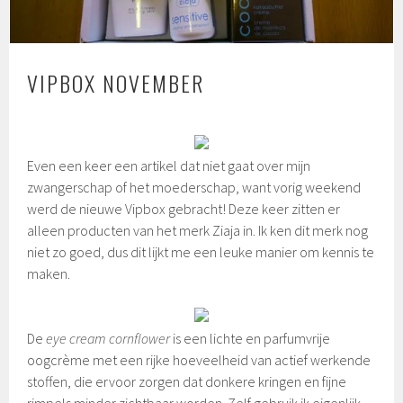
VIPBOX NOVEMBER
2
1
n
Even een keer een artikel dat niet gaat over mijn
o
zwangerschap of het moederschap, want vorig weekend
v
werd de nieuwe Vipbox gebracht! Deze keer zitten er
e
m
alleen producten van het merk Ziaja in. Ik ken dit merk nog
b
niet zo goed, dus dit lijkt me een leuke manier om kennis te
e
maken.
r
2
0
1
De
eye cream cornflower
is een lichte en parfumvrije
4
oogcrème met een rijke hoeveelheid van actief werkende
stoffen, die ervoor zorgen dat donkere kringen en fijne
rimpels minder zichtbaar worden. Zelf gebruik ik eigenlijk