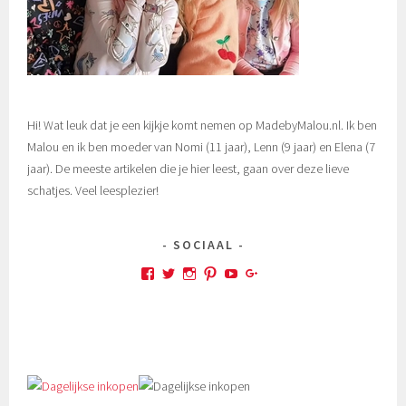
Hi! Wat leuk dat je een kijkje komt nemen op MadebyMalou.nl. Ik ben
Malou en ik ben moeder van Nomi (11 jaar), Lenn (9 jaar) en Elena (7
jaar). De meeste artikelen die je hier leest, gaan over deze lieve
schatjes. Veel leesplezier!
SOCIAAL
Bekijk
Bekijk
Bekijk
Bekijk
Bekijk
Bekijk
het
het
het
het
het
het
profiel
profiel
profiel
profiel
profiel
profiel
van
van
van
van
van
van
MadebyMalou
MadebyMalou
MadebyMalou
madebymalou
UCcjcHtnJIdRW5N8c0rTz-
MadebyMalou
op
op
op
op
xQ
op
Facebook
Twitter
Instagram
Pinterest
op
Google+
YouTube