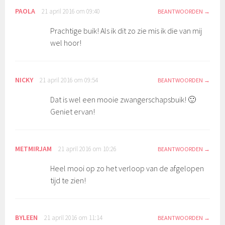
PAOLA
21 april 2016 om 09:40
BEANTWOORDEN
Prachtige buik! Als ik dit zo zie mis ik die van mij
wel hoor!
NICKY
21 april 2016 om 09:54
BEANTWOORDEN
Dat is wel een mooie zwangerschapsbuik! 🙂
Geniet ervan!
METMIRJAM
21 april 2016 om 10:26
BEANTWOORDEN
Heel mooi op zo het verloop van de afgelopen
tijd te zien!
BYLEEN
21 april 2016 om 11:14
BEANTWOORDEN