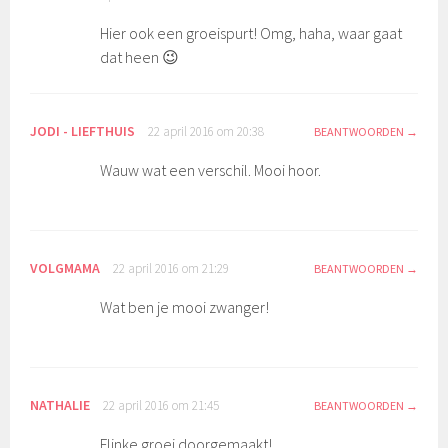
Hier ook een groeispurt! Omg, haha, waar gaat
dat heen 😉
JODI - LIEFTHUIS
22 april 2016 om 20:38
BEANTWOORDEN
Wauw wat een verschil. Mooi hoor.
VOLGMAMA
22 april 2016 om 21:29
BEANTWOORDEN
Wat ben je mooi zwanger!
NATHALIE
22 april 2016 om 21:45
BEANTWOORDEN
Flinke groei doorgemaakt!