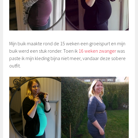
Mijn buik maakte rond de 15 weken een groeispurt en mijn
buik werd een stuk ronder. Toen ik
16 weken zwanger
was
paste ik mijn kleding bijna niet meer, vandaar deze sobere
outfit.