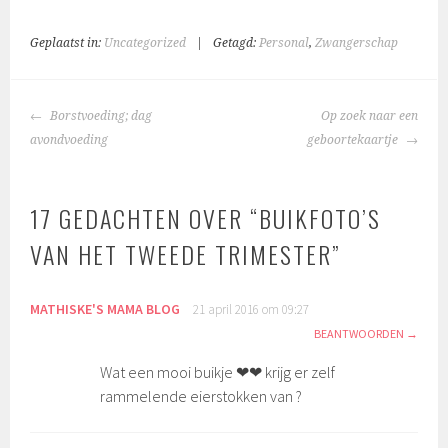
Geplaatst in:
Uncategorized
|
Getagd:
Personal
,
Zwangerschap
BERICHTNAVIGATIE
Borstvoeding; dag
Op zoek naar een
avondvoeding
geboortekaartje
17 GEDACHTEN OVER “
BUIKFOTO’S
VAN HET TWEEDE TRIMESTER
”
MATHISKE'S MAMA BLOG
21 april 2016 om 09:27
BEANTWOORDEN
Wat een mooi buikje ❤❤ krijg er zelf
rammelende eierstokken van ?