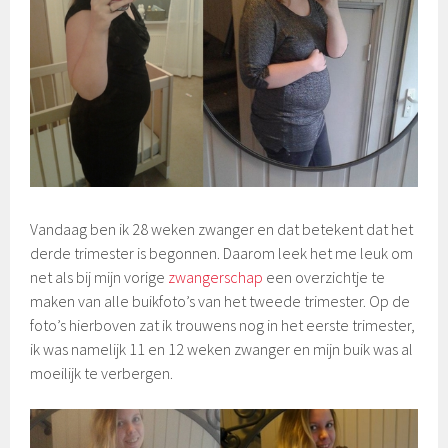
i
l
2
0
1
6
Vandaag ben ik 28 weken zwanger en dat betekent dat het
derde trimester is begonnen. Daarom leek het me leuk om
net als bij mijn vorige
zwangerschap
een overzichtje te
maken van alle buikfoto’s van het tweede trimester. Op de
foto’s hierboven zat ik trouwens nog in het eerste trimester,
ik was namelijk 11 en 12 weken zwanger en mijn buik was al
moeilijk te verbergen.