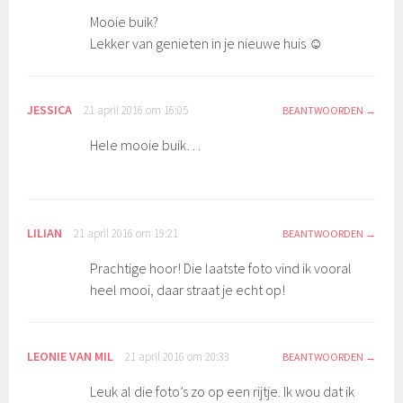
Mooie buik?
Lekker van genieten in je nieuwe huis ☺️
JESSICA
21 april 2016 om 16:05
BEANTWOORDEN
Hele mooie buik…
LILIAN
21 april 2016 om 19:21
BEANTWOORDEN
Prachtige hoor! Die laatste foto vind ik vooral
heel mooi, daar straat je echt op!
LEONIE VAN MIL
21 april 2016 om 20:33
BEANTWOORDEN
Leuk al die foto’s zo op een rijtje. Ik wou dat ik