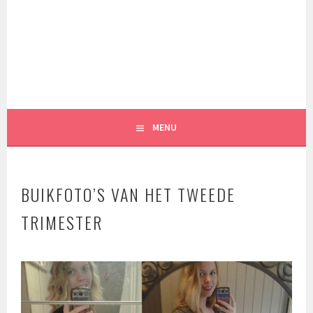
Spring
naar
inhoud
MENU
BUIKFOTO’S VAN HET TWEEDE
TRIMESTER
2
1
a
p
r