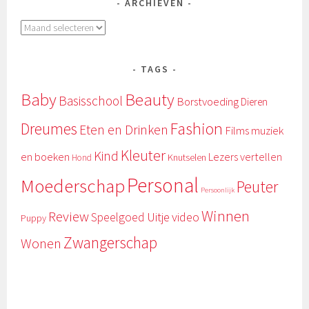
ARCHIEVEN
Archieven
TAGS
Baby
Beauty
Basisschool
Borstvoeding
Dieren
Fashion
Dreumes
Eten en Drinken
Films muziek
Kleuter
Kind
en boeken
Lezers vertellen
Knutselen
Hond
Personal
Moederschap
Peuter
Persoonlijk
Winnen
Review
Uitje
video
Speelgoed
Puppy
Zwangerschap
Wonen