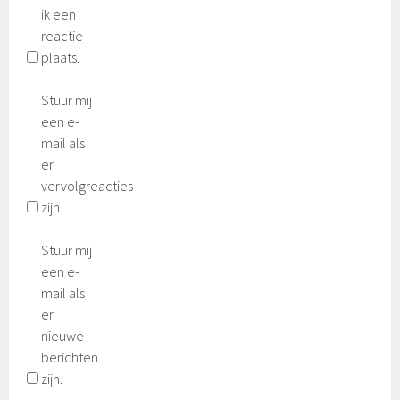
ik een
reactie
plaats.
Stuur mij
een e-
mail als
er
vervolgreacties
zijn.
Stuur mij
een e-
mail als
er
nieuwe
berichten
zijn.