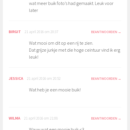
wat meer buik foto’s had gemaakt. Leuk voor
later
BIRGIT
21 april 2016 om 20:37
BEANTWOORDEN
Wat mooi om dit op een rij te zien.
Dat grijze jurkje met die hoge ceintuur vind ik erg
leuk!
JESSICA
21 april 2016 om 20:52
BEANTWOORDEN
Wat heb je een mooie buik!
WILMA
21 april 2016 om 21:08
BEANTWOORDEN
Wauw wat een mooie buik <3